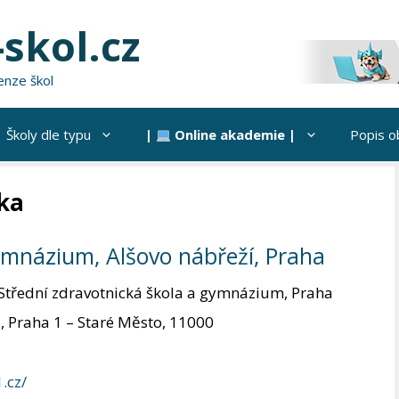
skol.cz
enze škol
Školy dle typu
|
Online akademie |
Popis o
ka
ymnázium, Alšovo nábřeží, Praha
Střední zdravotnická škola a gymnázium, Praha
, Praha 1 – Staré Město, 11000
.cz/