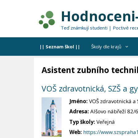
Přeskočit
Hodnoceni-
na
obsah
Teď známkují studenti | Poctivé rec
|| Seznam škol ||
Školy dle krajů
Asistent zubního techni
VOŠ zdravotnická, SZŠ a g
Jméno:
VOŠ zdravotnická a 
Adresa:
Alšovo nábřeží 82/6
Typ školy:
Veřejná
Web:
https://www.szspraha1