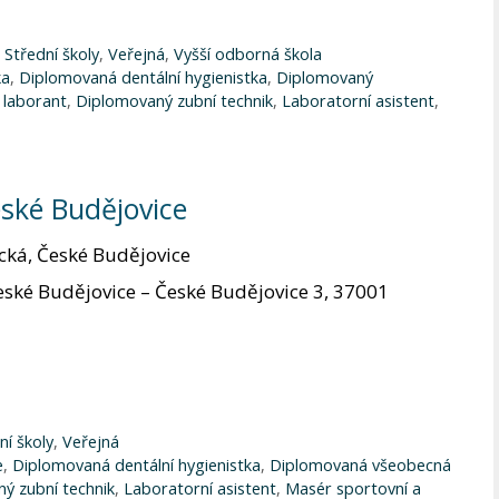
,
Střední školy
,
Veřejná
,
Vyšší odborná škola
ka
,
Diplomovaná dentální hygienistka
,
Diplomovaný
 laborant
,
Diplomovaný zubní technik
,
Laboratorní asistent
,
ské Budějovice
cká, České Budějovice
eské Budějovice – České Budějovice 3, 37001
ní školy
,
Veřejná
e
,
Diplomovaná dentální hygienistka
,
Diplomovaná všeobecná
ý zubní technik
,
Laboratorní asistent
,
Masér sportovní a