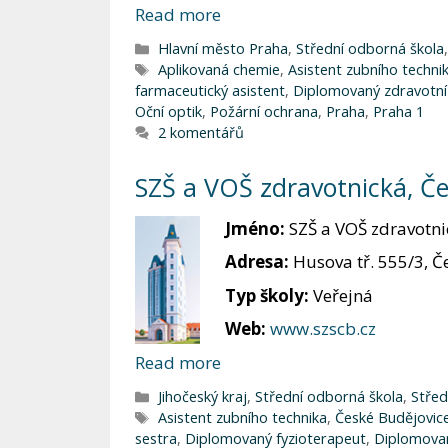
Read more
Rubriky
Hlavní město Praha
,
Střední odborná škola
Štítky
Aplikovaná chemie
,
Asistent zubního techni
farmaceutický asistent
,
Diplomovaný zdravotní
Oční optik
,
Požární ochrana
,
Praha
,
Praha 1
2 komentářů
SZŠ a VOŠ zdravotnická, Če
Jméno:
SZŠ a VOŠ zdravotni
Adresa:
Husova tř. 555/3, Č
Typ školy:
Veřejná
Web:
www.szscb.cz
Read more
Rubriky
Jihočeský kraj
,
Střední odborná škola
,
Střed
Štítky
Asistent zubního technika
,
České Budějovic
sestra
,
Diplomovaný fyzioterapeut
,
Diplomovan