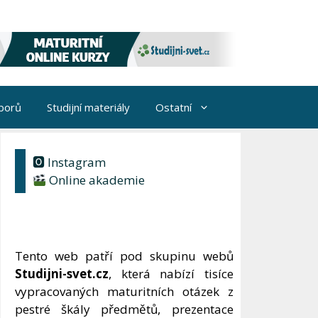
borů
Studijní materiály
Ostatní
🅾 Instagram
Online akademie
Tento web patří pod skupinu webů
Studijni-svet.cz
, která nabízí tisíce
vypracovaných maturitních otázek z
pestré škály předmětů, prezentace