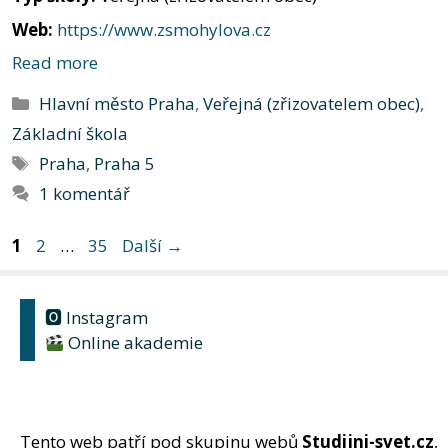
Web:
https://www.zsmohylova.cz
Read more
Rubriky
Hlavní město Praha
,
Veřejná (zřizovatelem obec)
,
Základní škola
Štítky
Praha
,
Praha 5
1 komentář
Stránka
Stránka
Stránka
1
2
…
35
Další
→
🅾 Instagram
Online akademie
Tento web patří pod skupinu webů
Studijni-svet.cz
,