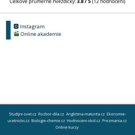
Celkové průměrné hvězdičky:
3.8 / 5
(12 hodnocení)
🅾 Instagram
Online akademie
Studijni-svet.cz
Rozbor-dila.cz
Anglictina-maturita.cz
Ekonomie-
ucetnictvi.cz
Biologie-chemie.cz
Hodnoceni-skol.cz
Prezmania.cz
Online kurzy