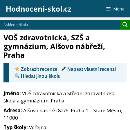
Přeskočit
Hodnoceni-skol.cz
Menu
na
obsah
VOŠ zdravotnická, SZŠ a
gymnázium, Alšovo nábřeží,
Praha
Zobrazit recenze
Napsat vlastní recenzi
Hledat jinou školu
Jméno:
VOŠ zdravotnická a Střední zdravotnická
škola a gymnázium, Praha
Adresa:
Alšovo nábřeží 82/6, Praha 1 – Staré Město,
11000
Typ školy:
Veřejná