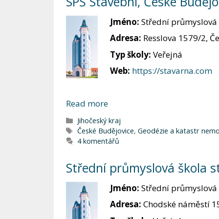
SPŠ Stavební, České Budějo
Jméno:
Střední průmyslová š
Adresa:
Resslova 1579/2, Če
Typ školy:
Veřejná
Web:
https://stavarna.com
Read more
Rubriky
Jihočeský kraj
Štítky
České Budějovice
,
Geodézie a katastr nemo
4 komentářů
Střední průmyslová škola s
Jméno:
Střední průmyslová š
Adresa:
Chodské náměstí 15