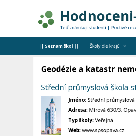
Přeskočit
Hodnoceni-
na
obsah
Teď známkují studenti | Poctivé rec
|| Seznam škol ||
Školy dle krajů
Geodézie a katastr nem
Střední průmyslová škola 
Jméno:
Střední průmyslová š
Adresa:
Mírová 630/3, Opav
Typ školy:
Veřejná
Web:
www.spsopava.cz