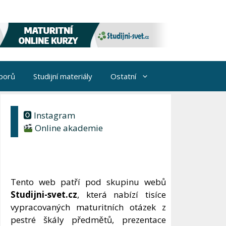
borů
Studijní materiály
Ostatní
🅾 Instagram
Online akademie
Tento web patří pod skupinu webů
Studijni-svet.cz
, která nabízí tisíce
vypracovaných maturitních otázek z
pestré škály předmětů, prezentace