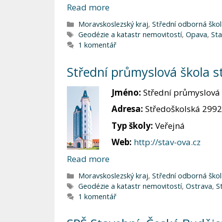
Read more
Rubriky
Moravskoslezský kraj
,
Střední odborná škol
Štítky
Geodézie a katastr nemovitostí
,
Opava
,
Sta
1 komentář
Střední průmyslová škola s
Jméno:
Střední průmyslová 
Adresa:
Středoškolská 2992
Typ školy:
Veřejná
Web:
http://stav-ova.cz
Read more
Rubriky
Moravskoslezský kraj
,
Střední odborná škol
Štítky
Geodézie a katastr nemovitostí
,
Ostrava
,
S
1 komentář