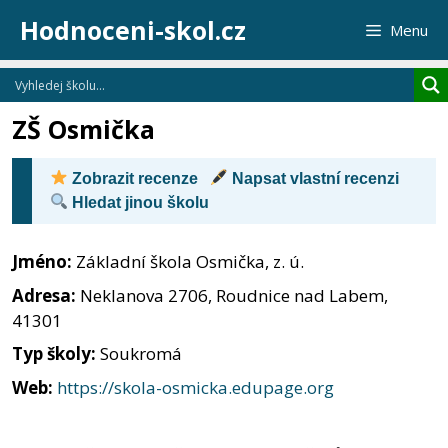
Přeskočit
Hodnoceni-skol.cz
Menu
na
obsah
ZŠ Osmička
Zobrazit recenze
Napsat vlastní recenzi
Hledat jinou školu
Jméno:
Základní škola Osmička, z. ú.
Adresa:
Neklanova 2706, Roudnice nad Labem,
41301
Typ školy:
Soukromá
Web:
https://skola-osmicka.edupage.org