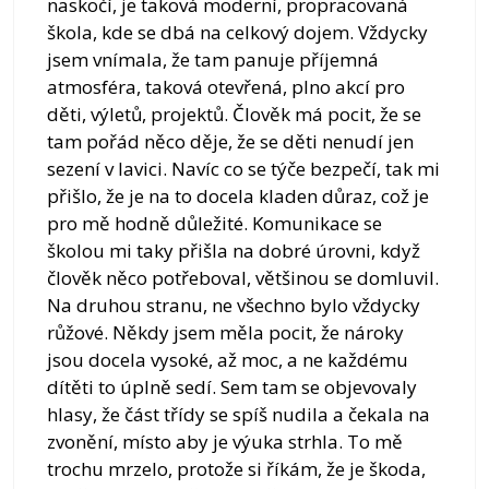
naskočí, je taková moderní, propracovaná
škola, kde se dbá na celkový dojem. Vždycky
jsem vnímala, že tam panuje příjemná
atmosféra, taková otevřená, plno akcí pro
děti, výletů, projektů. Člověk má pocit, že se
tam pořád něco děje, že se děti nenudí jen
sezení v lavici. Navíc co se týče bezpečí, tak mi
přišlo, že je na to docela kladen důraz, což je
pro mě hodně důležité. Komunikace se
školou mi taky přišla na dobré úrovni, když
člověk něco potřeboval, většinou se domluvil.
Na druhou stranu, ne všechno bylo vždycky
růžové. Někdy jsem měla pocit, že nároky
jsou docela vysoké, až moc, a ne každému
dítěti to úplně sedí. Sem tam se objevovaly
hlasy, že část třídy se spíš nudila a čekala na
zvonění, místo aby je výuka strhla. To mě
trochu mrzelo, protože si říkám, že je škoda,