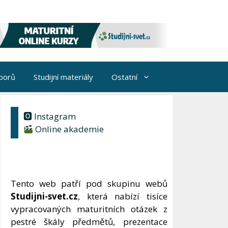
borů
Studijní materiály
Ostatní
🅾 Instagram
Online akademie
Tento web patří pod skupinu webů
Studijni-svet.cz
, která nabízí tisíce
vypracovaných maturitních otázek z
pestré škály předmětů, prezentace