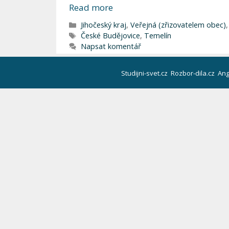
Read more
Rubriky
Jihočeský kraj
,
Veřejná (zřizovatelem obec)
Štítky
České Budějovice
,
Temelín
Napsat komentář
Studijni-svet.cz
Rozbor-dila.cz
Ang