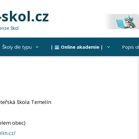
skol.cz
enze škol
Školy dle typu
|
Online akademie |
Popis o
teřská škola Temelín
1
telem obec)
lin.cz/