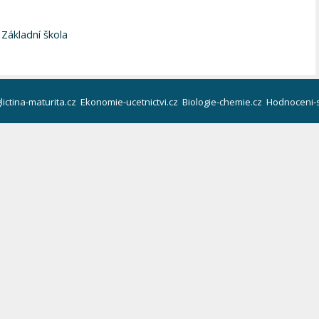
,
Základní škola
lictina-maturita.cz
Ekonomie-ucetnictvi.cz
Biologie-chemie.cz
Hodnoceni-s