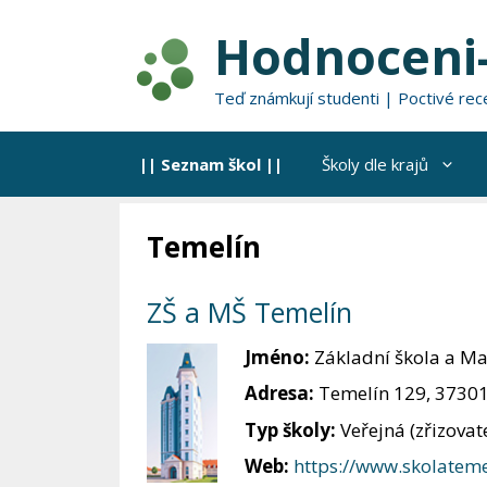
Přeskočit
Hodnoceni-
na
obsah
Teď známkují studenti | Poctivé rec
|| Seznam škol ||
Školy dle krajů
Temelín
ZŠ a MŠ Temelín
Jméno:
Základní škola a Ma
Adresa:
Temelín 129, 3730
Typ školy:
Veřejná (zřizova
Web:
https://www.skolateme