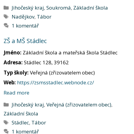
Rubriky
Jihočeský kraj
,
Soukromá
,
Základní škola
Štítky
Nadějkov
,
Tábor
1 komentář
ZŠ a MŠ Stádlec
Jméno:
Základní škola a mateřská škola Stádlec
Adresa:
Stádlec 128, 39162
Typ školy:
Veřejná (zřizovatelem obec)
Web:
https://zsmsstadlec.webnode.cz/
Read more
Rubriky
Jihočeský kraj
,
Veřejná (zřizovatelem obec)
,
Základní škola
Štítky
Stádlec
,
Tábor
1 komentář