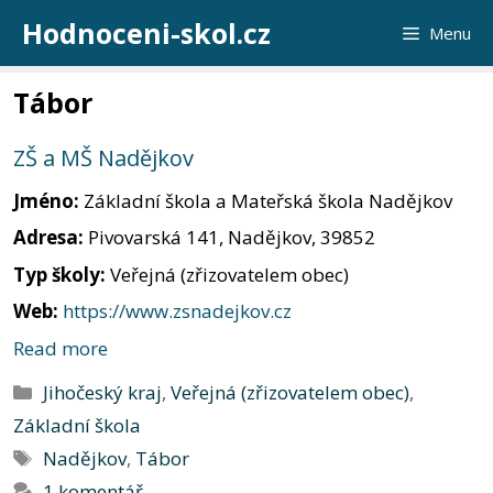
Přeskočit
Hodnoceni-skol.cz
Menu
na
obsah
Tábor
ZŠ a MŠ Nadějkov
Jméno:
Základní škola a Mateřská škola Nadějkov
Adresa:
Pivovarská 141, Nadějkov, 39852
Typ školy:
Veřejná (zřizovatelem obec)
Web:
https://www.zsnadejkov.cz
Read more
Rubriky
Jihočeský kraj
,
Veřejná (zřizovatelem obec)
,
Základní škola
Štítky
Nadějkov
,
Tábor
1 komentář