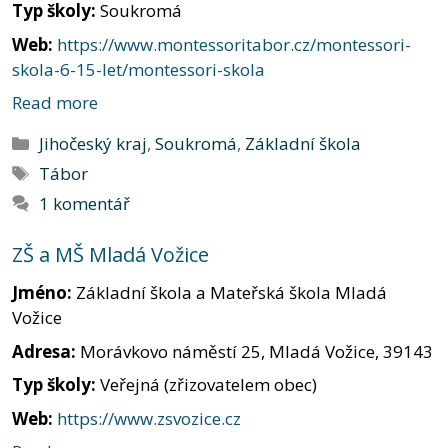
Typ školy:
Soukromá
Web:
https://www.montessoritabor.cz/montessori-
skola-6-15-let/montessori-skola
Read more
Rubriky
Jihočeský kraj
,
Soukromá
,
Základní škola
Štítky
Tábor
1 komentář
ZŠ a MŠ Mladá Vožice
Jméno:
Základní škola a Mateřská škola Mladá
Vožice
Adresa:
Morávkovo náměstí 25, Mladá Vožice, 39143
Typ školy:
Veřejná (zřizovatelem obec)
Web:
https://www.zsvozice.cz