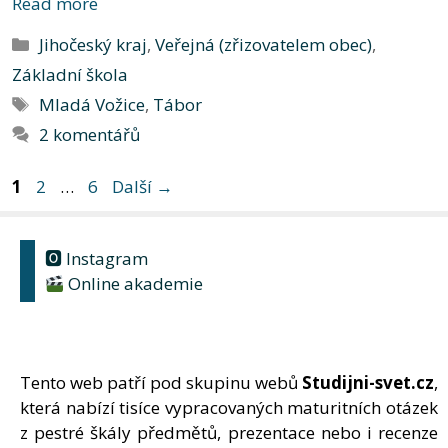
Read more
Rubriky
Jihočeský kraj
,
Veřejná (zřizovatelem obec)
,
Základní škola
Štítky
Mladá Vožice
,
Tábor
2 komentářů
Stránka
Stránka
Stránka
1
2
…
6
Další
→
🅾 Instagram
Online akademie
Tento web patří pod skupinu webů
Studijni-svet.cz
,
která nabízí tisíce vypracovaných maturitních otázek
z pestré škály předmětů, prezentace nebo i recenze