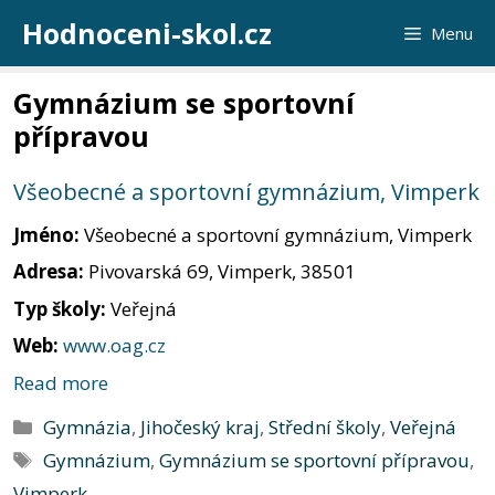
Přeskočit
Hodnoceni-skol.cz
Menu
na
obsah
Gymnázium se sportovní
přípravou
Všeobecné a sportovní gymnázium, Vimperk
Jméno:
Všeobecné a sportovní gymnázium, Vimperk
Adresa:
Pivovarská 69, Vimperk, 38501
Typ školy:
Veřejná
Web:
www.oag.cz
Read more
Rubriky
Gymnázia
,
Jihočeský kraj
,
Střední školy
,
Veřejná
Štítky
Gymnázium
,
Gymnázium se sportovní přípravou
,
Vimperk