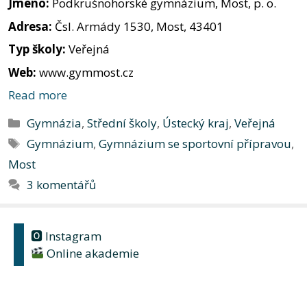
Jméno:
Podkrušnohorské gymnázium, Most, p. o.
Adresa:
Čsl. Armády 1530, Most, 43401
Typ školy:
Veřejná
Web:
www.gymmost.cz
Read more
Rubriky
Gymnázia
,
Střední školy
,
Ústecký kraj
,
Veřejná
Štítky
Gymnázium
,
Gymnázium se sportovní přípravou
,
Most
3 komentářů
🅾 Instagram
Online akademie