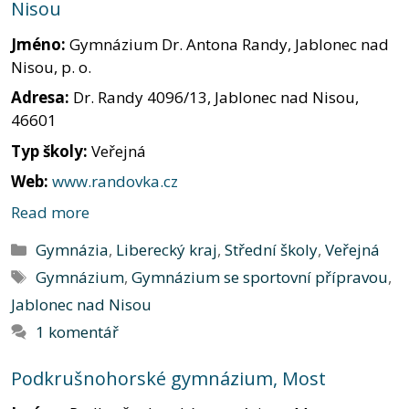
Nisou
Jméno:
Gymnázium Dr. Antona Randy, Jablonec nad
Nisou, p. o.
Adresa:
Dr. Randy 4096/13, Jablonec nad Nisou,
46601
Typ školy:
Veřejná
Web:
www.randovka.cz
Read more
Rubriky
Gymnázia
,
Liberecký kraj
,
Střední školy
,
Veřejná
Štítky
Gymnázium
,
Gymnázium se sportovní přípravou
,
Jablonec nad Nisou
1 komentář
Podkrušnohorské gymnázium, Most