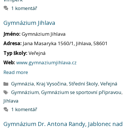
1 komentář
Gymnázium Jihlava
Jméno:
Gymnázium Jihlava
Adresa:
Jana Masaryka 1560/1, Jihlava, 58601
Typ školy:
Veřejná
Web:
www.gymnaziumjihlava.cz
Read more
Rubriky
Gymnázia
,
Kraj Vysočina
,
Střední školy
,
Veřejná
Štítky
Gymnázium
,
Gymnázium se sportovní přípravou
,
Jihlava
1 komentář
Gymnázium Dr. Antona Randy, Jablonec nad