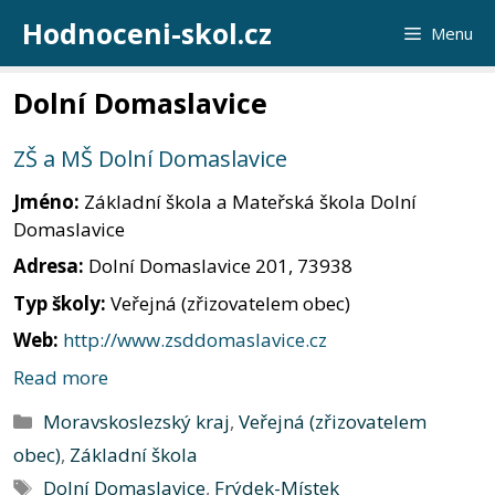
Přeskočit
Hodnoceni-skol.cz
Menu
na
obsah
Dolní Domaslavice
ZŠ a MŠ Dolní Domaslavice
Jméno:
Základní škola a Mateřská škola Dolní
Domaslavice
Adresa:
Dolní Domaslavice 201, 73938
Typ školy:
Veřejná (zřizovatelem obec)
Web:
http://www.zsddomaslavice.cz
Read more
Rubriky
Moravskoslezský kraj
,
Veřejná (zřizovatelem
obec)
,
Základní škola
Štítky
Dolní Domaslavice
,
Frýdek-Místek