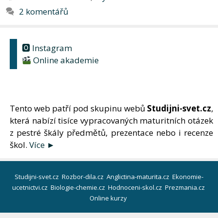
2 komentářů
🅾 Instagram
Online akademie
Tento web patří pod skupinu webů
Studijni-svet.cz
,
která nabízí tisíce vypracovaných maturitních otázek
z pestré škály předmětů, prezentace nebo i recenze
škol.
Více ►
Studijni-svet.cz
Rozbor-dila.cz
Anglictina-maturita.cz
Ekonomie-
ucetnictvi.cz
Biologie-chemie.cz
Hodnoceni-skol.cz
Prezmania.cz
Online kurzy