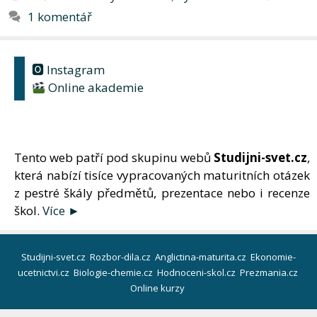
1 komentář
🅾 Instagram
Online akademie
Tento web patří pod skupinu webů
Studijni-svet.cz
,
která nabízí tisíce vypracovaných maturitních otázek
z pestré škály předmětů, prezentace nebo i recenze
škol.
Více ►
Studijni-svet.cz
Rozbor-dila.cz
Anglictina-maturita.cz
Ekonomie-
ucetnictvi.cz
Biologie-chemie.cz
Hodnoceni-skol.cz
Prezmania.cz
Online kurzy