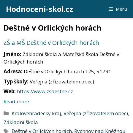
Přeskočit
Hodnoceni-skol.cz
Menu
na
obsah
Deštné v Orlických horách
ZŠ a MŠ Deštné v Orlických horách
Jméno:
Základní škola a Mateřská škola Deštné v
Orlických horách
Adresa:
Deštné v Orlických horách 125, 51791
Typ školy:
Veřejná (zřizovatelem obec)
Web:
https://www.zsdestne.cz
Read more
Rubriky
Královéhradecký kraj
,
Veřejná (zřizovatelem obec)
,
Základní škola
Štítky
Deštné v Orlických horách
,
Rychnov nad Kněžnou