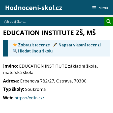
Přeskočit
Hodnoceni-skol.cz
Menu
na
obsah
EDUCATION INSTITUTE ZŠ, MŠ
Zobrazit recenze
Napsat vlastní recenzi
Hledat jinou školu
Jméno:
EDUCATION INSTITUTE základní škola,
mateřská škola
Adresa:
Erbenova 782/27, Ostrava, 70300
Typ školy:
Soukromá
Web:
https://edin.cz/