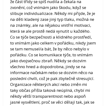
že část třídy se spíš nudila a čekala na
zvonění, což vnímám jako škodu, když se
slibuje individualizace. Někdy mi přijde, že je
na děti kladený zase jiný typ tlaku, možná ne
na známky, ale na nějakou vnitřní motivaci,
která se ale prostě nedá vynutit u každého.
Co se týče bezpečnosti a klidného prostředí,
to vnímám jako celkem v pořádku, nikdy jsem
se tam nemusel/a bát, že by něco nebylo v
pořádku. Co se komunikace týče, to vnímám
jako dvojsečnou zbraň. Někdy se dozvím
všechno hned a dopodrobna, jindy se na
informace načekám nebo se dozvím něco na
poslední chvíli, což je pak zbytečně stresující.
Organizace některých akcí nebo změn mi
taky občas přišla taková neúplná, chybí mi
někdy větší transparentnost nebo aspoň
jasné vysvětlení, proč se věci dělají tak, jak se