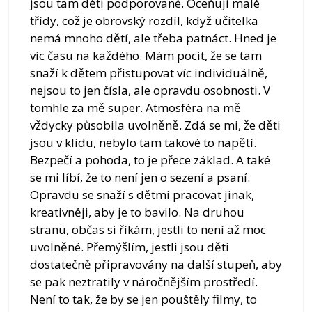
jsou tam děti podporované. Oceňuji malé
třídy, což je obrovský rozdíl, když učitelka
nemá mnoho dětí, ale třeba patnáct. Hned je
víc času na každého. Mám pocit, že se tam
snaží k dětem přistupovat víc individuálně,
nejsou to jen čísla, ale opravdu osobnosti. V
tomhle za mě super. Atmosféra na mě
vždycky působila uvolněně. Zdá se mi, že děti
jsou v klidu, nebylo tam takové to napětí.
Bezpečí a pohoda, to je přece základ. A také
se mi líbí, že to není jen o sezení a psaní.
Opravdu se snaží s dětmi pracovat jinak,
kreativněji, aby je to bavilo. Na druhou
stranu, občas si říkám, jestli to není až moc
uvolněné. Přemýšlím, jestli jsou děti
dostatečně připravovány na další stupeň, aby
se pak neztratily v náročnějším prostředí.
Není to tak, že by se jen pouštěly filmy, to