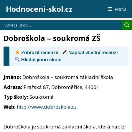
Přeskočit
Hodnoceni-skol.cz
Menu
na
obsah
Dobroškola – soukromá ZŠ
Zobrazit recenze
Napsat vlastní recenzi
Hledat jinou školu
Jméno:
Dobroškola – soukromá základní škola
Adresa:
Pražská 87, Dobroměřice, 44001
Typ školy:
Soukromá
Web:
http://www.dobroskola.cz
Dobroškola je soukromá základní škola, která nabízí