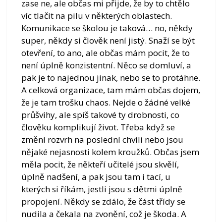
zase ne, ale občas mi přijde, že by to chtělo
víc tlačit na pilu v některých oblastech.
Komunikace se školou je taková… no, někdy
super, někdy si člověk není jistý. Snaží se být
otevření, to ano, ale občas mám pocit, že to
není úplně konzistentní. Něco se domluví, a
pak je to najednou jinak, nebo se to protáhne.
A celková organizace, tam mám občas dojem,
že je tam trošku chaos. Nejde o žádné velké
průšvihy, ale spíš takové ty drobnosti, co
člověku komplikují život. Třeba když se
změní rozvrh na poslední chvíli nebo jsou
nějaké nejasnosti kolem kroužků. Občas jsem
měla pocit, že někteří učitelé jsou skvělí,
úplně nadšení, a pak jsou tam i tací, u
kterých si říkám, jestli jsou s dětmi úplně
propojení. Někdy se zdálo, že část třídy se
nudila a čekala na zvonění, což je škoda. A