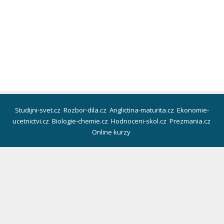
Studijni-svet.cz
Rozbor-dila.cz
Anglictina-maturita.cz
Ekonomie-
ucetnictvi.cz
Biologie-chemie.cz
Hodnoceni-skol.cz
Prezmania.cz
Online kurzy