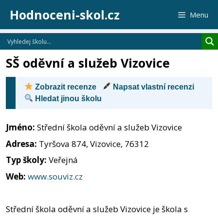
Přeskočit
Hodnoceni-skol.cz
Menu
na
obsah
SŠ oděvní a služeb Vizovice
Zobrazit recenze
Napsat vlastní recenzi
Hledat jinou školu
Jméno:
Střední škola oděvní a služeb Vizovice
Adresa:
Tyršova 874, Vizovice, 76312
Typ školy:
Veřejná
Web:
www.souviz.cz
Střední škola oděvní a služeb Vizovice je škola s