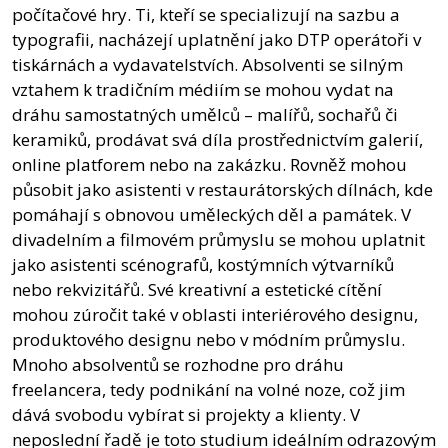
počítačové hry. Ti, kteří se specializují na sazbu a
typografii, nacházejí uplatnění jako DTP operátoři v
tiskárnách a vydavatelstvích. Absolventi se silným
vztahem k tradičním médiím se mohou vydat na
dráhu samostatných umělců – malířů, sochařů či
keramiků, prodávat svá díla prostřednictvím galerií,
online platforem nebo na zakázku. Rovněž mohou
působit jako asistenti v restaurátorských dílnách, kde
pomáhají s obnovou uměleckých děl a památek. V
divadelním a filmovém průmyslu se mohou uplatnit
jako asistenti scénografů, kostýmních výtvarníků
nebo rekvizitářů. Své kreativní a estetické cítění
mohou zúročit také v oblasti interiérového designu,
produktového designu nebo v módním průmyslu.
Mnoho absolventů se rozhodne pro dráhu
freelancera, tedy podnikání na volné noze, což jim
dává svobodu vybírat si projekty a klienty. V
neposlední řadě je toto studium ideálním odrazovým