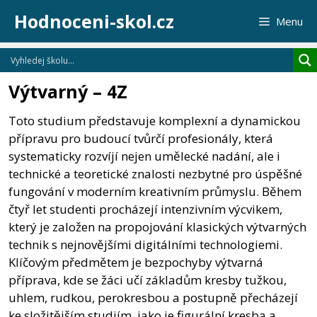
Přeskočit
Hodnoceni-skol.cz
Menu
na
obsah
Výtvarný – 4Z
Toto studium představuje komplexní a dynamickou
přípravu pro budoucí tvůrčí profesionály, která
systematicky rozvíjí nejen umělecké nadání, ale i
technické a teoretické znalosti nezbytné pro úspěšné
fungování v moderním kreativním průmyslu. Během
čtyř let studenti procházejí intenzivním výcvikem,
který je založen na propojování klasických výtvarných
technik s nejnovějšími digitálními technologiemi.
Klíčovým předmětem je bezpochyby výtvarná
příprava, kde se žáci učí základům kresby tužkou,
uhlem, rudkou, perokresbou a postupně přecházejí
ke složitějším studiím, jako je figurální kresba a