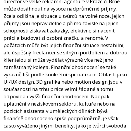
director ve velké reklamní agentuře v Praze či Brně
může dosáhnout na vysoce nadprůměrné příjmy.
Zcela odlišná je situace u tvůrců na volné noze. Jejich
příjmy jsou nepravidelné a přímo závislé na jejich
schopnosti získávat zakázky, efektivně si nacenit
práci a budovat si osobní značku a renomé. V
počátcích může být jejich finanční situace nestabilní,
ale úspěšný freelancer se silným portfoliem a dobrou
klientelou si může vydělat výrazně více než jeho
zaměstnaný kolega. Finanční ohodnocení se také
výrazně liší podle konkrétní specializace. Oblasti jako
UI/UX design, 3D grafika nebo motion design jsou v
současnosti na trhu práce velmi žádané a tomu
odpovídá i vyšší finanční ohodnocení. Naopak
uplatnění v neziskovém sektoru, kultuře nebo na
pozicích asistenta v uměleckých dílnách bývá
finančně ohodnoceno spíše podprůměrně, je však
často vyváženo jinými benefity, jako je tvůrčí svoboda