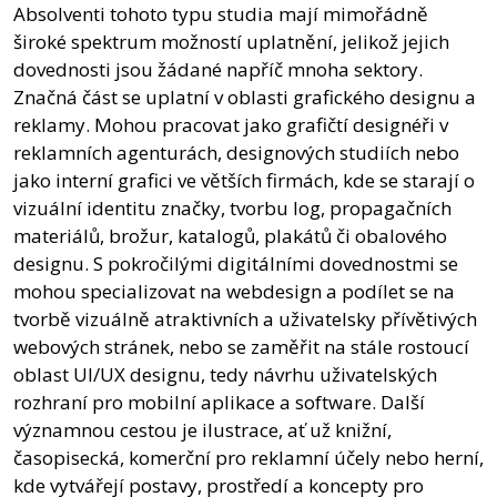
Absolventi tohoto typu studia mají mimořádně
široké spektrum možností uplatnění, jelikož jejich
dovednosti jsou žádané napříč mnoha sektory.
Značná část se uplatní v oblasti grafického designu a
reklamy. Mohou pracovat jako grafičtí designéři v
reklamních agenturách, designových studiích nebo
jako interní grafici ve větších firmách, kde se starají o
vizuální identitu značky, tvorbu log, propagačních
materiálů, brožur, katalogů, plakátů či obalového
designu. S pokročilými digitálními dovednostmi se
mohou specializovat na webdesign a podílet se na
tvorbě vizuálně atraktivních a uživatelsky přívětivých
webových stránek, nebo se zaměřit na stále rostoucí
oblast UI/UX designu, tedy návrhu uživatelských
rozhraní pro mobilní aplikace a software. Další
významnou cestou je ilustrace, ať už knižní,
časopisecká, komerční pro reklamní účely nebo herní,
kde vytvářejí postavy, prostředí a koncepty pro