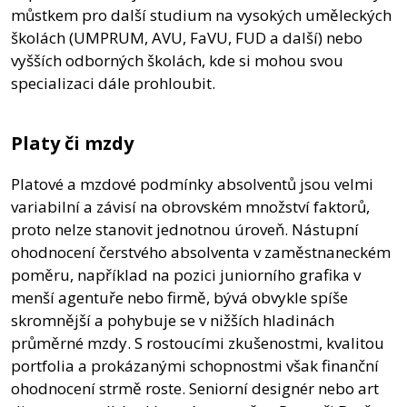
můstkem pro další studium na vysokých uměleckých
školách (UMPRUM, AVU, FaVU, FUD a další) nebo
vyšších odborných školách, kde si mohou svou
specializaci dále prohloubit.
Platy či mzdy
Platové a mzdové podmínky absolventů jsou velmi
variabilní a závisí na obrovském množství faktorů,
proto nelze stanovit jednotnou úroveň. Nástupní
ohodnocení čerstvého absolventa v zaměstnaneckém
poměru, například na pozici juniorního grafika v
menší agentuře nebo firmě, bývá obvykle spíše
skromnější a pohybuje se v nižších hladinách
průměrné mzdy. S rostoucími zkušenostmi, kvalitou
portfolia a prokázanými schopnostmi však finanční
ohodnocení strmě roste. Seniorní designér nebo art