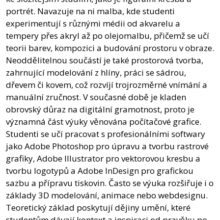
portrét. Navazuje na ni malba, kde studenti
experimentují s různými médii od akvarelu a
tempery přes akryl až po olejomalbu, přičemž se učí
teorii barev, kompozici a budování prostoru v obraze.
Neoddělitelnou součástí je také prostorová tvorba,
zahrnující modelování z hlíny, práci se sádrou,
dřevem či kovem, což rozvíjí trojrozměrné vnímání a
manuální zručnost. V současné době je kladen
obrovský důraz na digitální gramotnost, proto je
významná část výuky věnována počítačové grafice.
Studenti se učí pracovat s profesionálními softwary
jako Adobe Photoshop pro úpravu a tvorbu rastrové
grafiky, Adobe Illustrator pro vektorovou kresbu a
tvorbu logotypů a Adobe InDesign pro grafickou
sazbu a přípravu tiskovin. Často se výuka rozšiřuje i o
základy 3D modelování, animace nebo webdesignu.
Teoretický základ poskytují dějiny umění, které
studentům dávají kontext a inspiraci od pravěku po