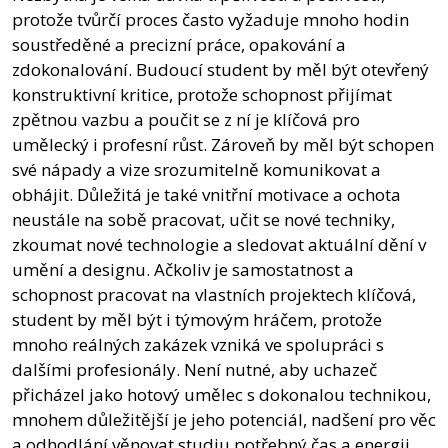
protože tvůrčí proces často vyžaduje mnoho hodin
soustředěné a precizní práce, opakování a
zdokonalování. Budoucí student by měl být otevřený
konstruktivní kritice, protože schopnost přijímat
zpětnou vazbu a poučit se z ní je klíčová pro
umělecký i profesní růst. Zároveň by měl být schopen
své nápady a vize srozumitelně komunikovat a
obhájit. Důležitá je také vnitřní motivace a ochota
neustále na sobě pracovat, učit se nové techniky,
zkoumat nové technologie a sledovat aktuální dění v
umění a designu. Ačkoliv je samostatnost a
schopnost pracovat na vlastních projektech klíčová,
student by měl být i týmovým hráčem, protože
mnoho reálných zakázek vzniká ve spolupráci s
dalšími profesionály. Není nutné, aby uchazeč
přicházel jako hotový umělec s dokonalou technikou,
mnohem důležitější je jeho potenciál, nadšení pro věc
a odhodlání věnovat studiu potřebný čas a energii.