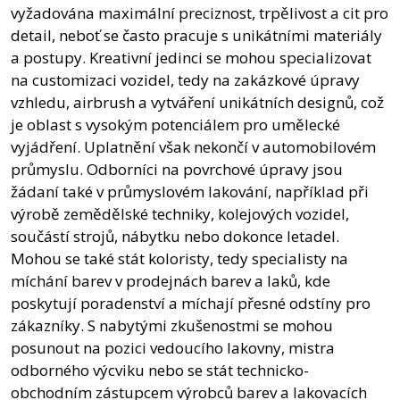
vyžadována maximální preciznost, trpělivost a cit pro
detail, neboť se často pracuje s unikátními materiály
a postupy. Kreativní jedinci se mohou specializovat
na customizaci vozidel, tedy na zakázkové úpravy
vzhledu, airbrush a vytváření unikátních designů, což
je oblast s vysokým potenciálem pro umělecké
vyjádření. Uplatnění však nekončí v automobilovém
průmyslu. Odborníci na povrchové úpravy jsou
žádaní také v průmyslovém lakování, například při
výrobě zemědělské techniky, kolejových vozidel,
součástí strojů, nábytku nebo dokonce letadel.
Mohou se také stát koloristy, tedy specialisty na
míchání barev v prodejnách barev a laků, kde
poskytují poradenství a míchají přesné odstíny pro
zákazníky. S nabytými zkušenostmi se mohou
posunout na pozici vedoucího lakovny, mistra
odborného výcviku nebo se stát technicko-
obchodním zástupcem výrobců barev a lakovacích