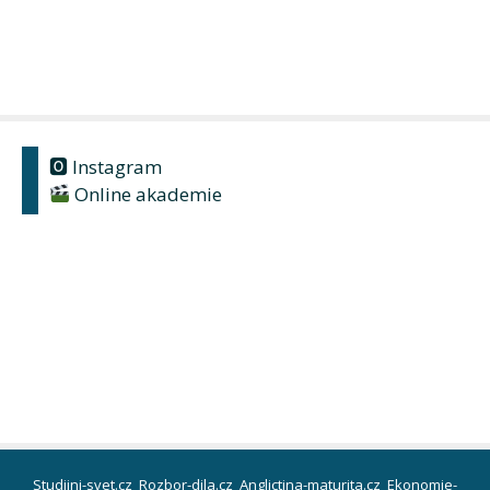
🅾 Instagram
Online akademie
Studijni-svet.cz
Rozbor-dila.cz
Anglictina-maturita.cz
Ekonomie-