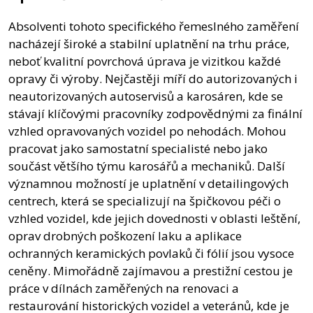
Absolventi tohoto specifického řemeslného zaměření
nacházejí široké a stabilní uplatnění na trhu práce,
neboť kvalitní povrchová úprava je vizitkou každé
opravy či výroby. Nejčastěji míří do autorizovaných i
neautorizovaných autoservisů a karosáren, kde se
stávají klíčovými pracovníky zodpovědnými za finální
vzhled opravovaných vozidel po nehodách. Mohou
pracovat jako samostatní specialisté nebo jako
součást většího týmu karosářů a mechaniků. Další
významnou možností je uplatnění v detailingových
centrech, která se specializují na špičkovou péči o
vzhled vozidel, kde jejich dovednosti v oblasti leštění,
oprav drobných poškození laku a aplikace
ochranných keramických povlaků či fólií jsou vysoce
ceněny. Mimořádně zajímavou a prestižní cestou je
práce v dílnách zaměřených na renovaci a
restaurování historických vozidel a veteránů, kde je