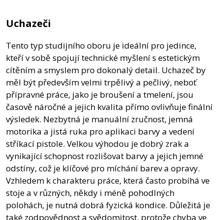
Uchazeči
Tento typ studijního oboru je ideální pro jedince,
kteří v sobě spojují technické myšlení s estetickým
cítěním a smyslem pro dokonalý detail. Uchazeč by
měl být především velmi trpělivý a pečlivý, neboť
přípravné práce, jako je broušení a tmelení, jsou
časově náročné a jejich kvalita přímo ovlivňuje finální
výsledek. Nezbytná je manuální zručnost, jemná
motorika a jistá ruka pro aplikaci barvy a vedení
stříkací pistole. Velkou výhodou je dobrý zrak a
vynikající schopnost rozlišovat barvy a jejich jemné
odstíny, což je klíčové pro míchání barev a opravy.
Vzhledem k charakteru práce, která často probíhá ve
stoje a v různých, někdy i méně pohodlných
polohách, je nutná dobrá fyzická kondice. Důležitá je
také zodpovědnost a svědomitost, protože chyba ve