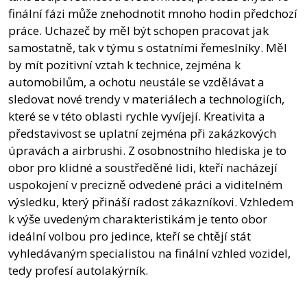
finální fázi může znehodnotit mnoho hodin předchozí
práce. Uchazeč by měl být schopen pracovat jak
samostatně, tak v týmu s ostatními řemeslníky. Měl
by mít pozitivní vztah k technice, zejména k
automobilům, a ochotu neustále se vzdělávat a
sledovat nové trendy v materiálech a technologiích,
které se v této oblasti rychle vyvíjejí. Kreativita a
představivost se uplatní zejména při zakázkových
úpravách a airbrushi. Z osobnostního hlediska je to
obor pro klidné a soustředěné lidi, kteří nacházejí
uspokojení v precizně odvedené práci a viditelném
výsledku, který přináší radost zákazníkovi. Vzhledem
k výše uvedeným charakteristikám je tento obor
ideální volbou pro jedince, kteří se chtějí stát
vyhledávaným specialistou na finální vzhled vozidel,
tedy profesí autolakýrník.