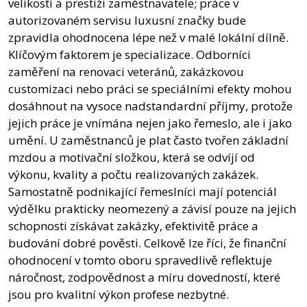
velikosti a prestiži zaměstnavatele; práce v
autorizovaném servisu luxusní značky bude
zpravidla ohodnocena lépe než v malé lokální dílně.
Klíčovým faktorem je specializace. Odborníci
zaměření na renovaci veteránů, zakázkovou
customizaci nebo práci se speciálními efekty mohou
dosáhnout na vysoce nadstandardní příjmy, protože
jejich práce je vnímána nejen jako řemeslo, ale i jako
umění. U zaměstnanců je plat často tvořen základní
mzdou a motivační složkou, která se odvíjí od
výkonu, kvality a počtu realizovaných zakázek.
Samostatně podnikající řemeslníci mají potenciál
výdělku prakticky neomezený a závisí pouze na jejich
schopnosti získávat zakázky, efektivitě práce a
budování dobré pověsti. Celkově lze říci, že finanční
ohodnocení v tomto oboru spravedlivě reflektuje
náročnost, zodpovědnost a míru dovedností, které
jsou pro kvalitní výkon profese nezbytné.