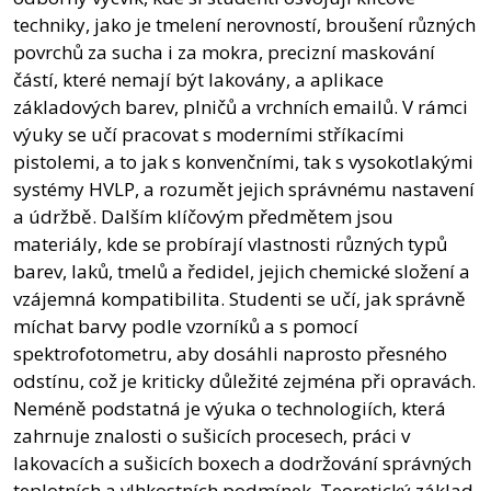
techniky, jako je tmelení nerovností, broušení různých
povrchů za sucha i za mokra, precizní maskování
částí, které nemají být lakovány, a aplikace
základových barev, plničů a vrchních emailů. V rámci
výuky se učí pracovat s moderními stříkacími
pistolemi, a to jak s konvenčními, tak s vysokotlakými
systémy HVLP, a rozumět jejich správnému nastavení
a údržbě. Dalším klíčovým předmětem jsou
materiály, kde se probírají vlastnosti různých typů
barev, laků, tmelů a ředidel, jejich chemické složení a
vzájemná kompatibilita. Studenti se učí, jak správně
míchat barvy podle vzorníků a s pomocí
spektrofotometru, aby dosáhli naprosto přesného
odstínu, což je kriticky důležité zejména při opravách.
Neméně podstatná je výuka o technologiích, která
zahrnuje znalosti o sušicích procesech, práci v
lakovacích a sušicích boxech a dodržování správných
teplotních a vlhkostních podmínek. Teoretický základ