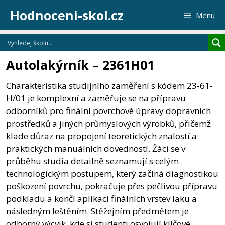
Přeskočit
Hodnoceni-skol.cz
Menu
na
obsah
Autolakýrník – 2361H01
Charakteristika studijního zaměření s kódem 23-61-
H/01 je komplexní a zaměřuje se na přípravu
odborníků pro finální povrchové úpravy dopravních
prostředků a jiných průmyslových výrobků, přičemž
klade důraz na propojení teoretických znalostí a
praktických manuálních dovedností. Žáci se v
průběhu studia detailně seznamují s celým
technologickým postupem, který začíná diagnostikou
poškození povrchu, pokračuje přes pečlivou přípravu
podkladu a končí aplikací finálních vrstev laku a
následným leštěním. Stěžejním předmětem je
odborný výcvik, kde si studenti osvojují klíčové