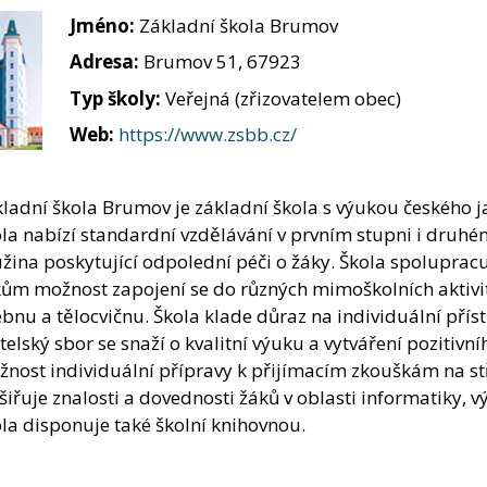
Jméno:
Základní škola Brumov
Adresa:
Brumov 51, 67923
Typ školy:
Veřejná (zřizovatelem obec)
Web:
https://www.zsbb.cz/
ladní škola Brumov je základní škola s výukou českého ja
la nabízí standardní vzdělávání v prvním stupni i druhém 
žina poskytující odpolední péči o žáky. Škola spolupracu
ům možnost zapojení se do různých mimoškolních aktivit
bnu a tělocvičnu. Škola klade důraz na individuální přís
telský sbor se snaží o kvalitní výuku a vytváření pozitivní
nost individuální přípravy k přijímacím zkouškám na st
šiřuje znalosti a dovednosti žáků v oblasti informatiky, 
la disponuje také školní knihovnou.