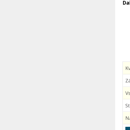
Dal
Kv
Z
Vs
S
N