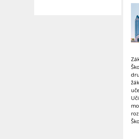
Zák
Ško
dru
žák
uče
Uči
mož
roz
Ško