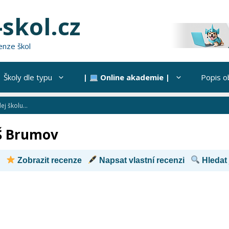
skol.cz
enze škol
Školy dle typu
|
Online akademie |
Popis o
Š Brumov
Zobrazit recenze
Napsat vlastní recenzi
Hledat