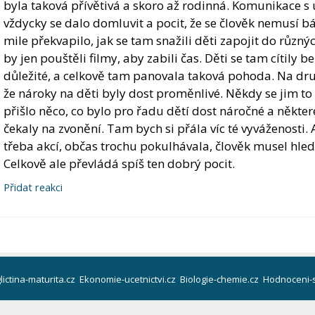
byla taková přívětivá a skoro až rodinná. Komunikace s u
vždycky se dalo domluvit a pocit, že se člověk nemusí bá
mile překvapilo, jak se tam snažili děti zapojit do různýc
by jen pouštěli filmy, aby zabili čas. Děti se tam cítily 
důležité, a celkově tam panovala taková pohoda. Na dru
že nároky na děti byly dost proměnlivé. Někdy se jim to
přišlo něco, co bylo pro řadu dětí dost náročné a některé
čekaly na zvonění. Tam bych si přála víc té vyváženosti. 
třeba akcí, občas trochu pokulhávala, člověk musel hle
Celkově ale převládá spíš ten dobrý pocit.
Přidat reakci
lictina-maturita.cz
Ekonomie-ucetnictvi.cz
Biologie-chemie.cz
Hodnoceni-s