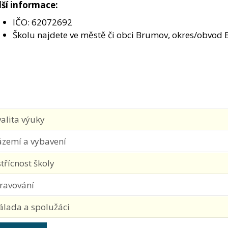
ší informace:
IČO: 62072692
Školu najdete ve městě či obci Brumov, okres/obvod 
alita výuky
ázemí a vybavení
třícnost školy
travování
álada a spolužáci