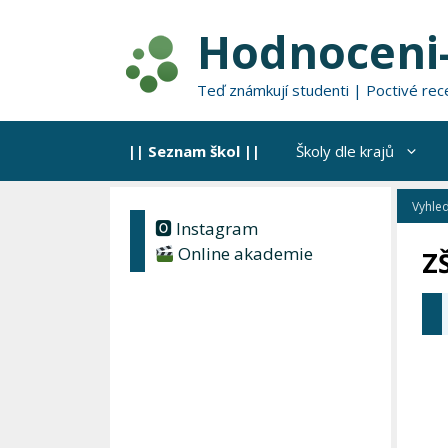
Přeskočit
Hodnoceni-
na
obsah
Teď známkují studenti | Poctivé rec
|| Seznam škol ||
Školy dle krajů
🅾 Instagram
Online akademie
Z