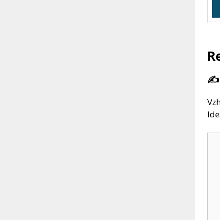
R
✍️
Vzh
Ide
Ko