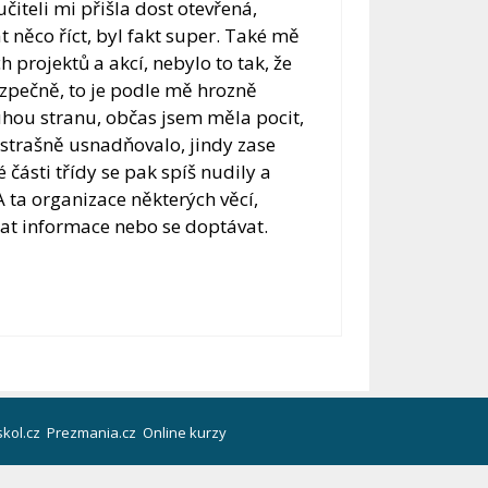
čiteli mi přišla dost otevřená,
t něco říct, byl fakt super. Také mě
h projektů a akcí, nebylo to tak, že
bezpečně, to je podle mě hrozně
hou stranu, občas jsem měla pocit,
 strašně usnadňovalo, jindy zase
 části třídy se pak spíš nudily a
A ta organizace některých věcí,
dat informace nebo se doptávat.
kol.cz
Prezmania.cz
Online kurzy