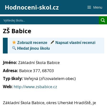
Přeskočit
Hodnoceni-skol.cz
Menu
na
obsah
ZŠ Babice
Zobrazit recenze
Napsat vlastní recenzi
Hledat jinou školu
Jméno:
Základní škola Babice
Adresa:
Babice 377, 68703
Typ školy:
Veřejná (zřizovatelem obec)
Web:
http://www.zsbabice.cz
Základní škola Babice, okres Uherské Hradiště, je