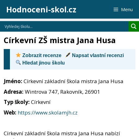
Přeskočit
Hodnoceni-skol.cz
Menu
na
obsah
Církevní ZŠ mistra Jana Husa
Zobrazit recenze
Napsat vlastní recenzi
Hledat jinou školu
Jméno:
Církevní základní škola mistra Jana Husa
Adresa:
Wintrova 747, Rakovník, 26901
Typ školy:
Církevní
Web:
https://www.skolamjh.cz
Církevní základní škola mistra Jana Husa nabízí