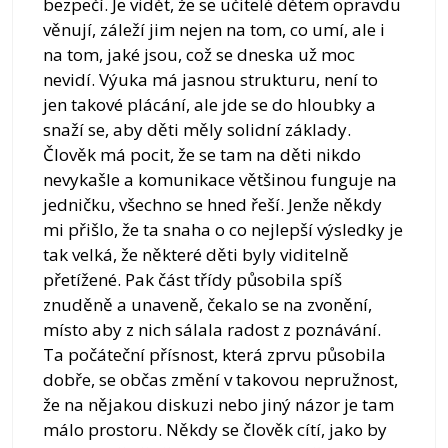
bezpečí. Je vidět, že se učitelé dětem opravdu
věnují, záleží jim nejen na tom, co umí, ale i
na tom, jaké jsou, což se dneska už moc
nevidí. Výuka má jasnou strukturu, není to
jen takové plácání, ale jde se do hloubky a
snaží se, aby děti měly solidní základy.
Člověk má pocit, že se tam na děti nikdo
nevykašle a komunikace většinou funguje na
jedničku, všechno se hned řeší. Jenže někdy
mi přišlo, že ta snaha o co nejlepší výsledky je
tak velká, že některé děti byly viditelně
přetížené. Pak část třídy působila spíš
znuděně a unaveně, čekalo se na zvonění,
místo aby z nich sálala radost z poznávání.
Ta počáteční přísnost, která zprvu působila
dobře, se občas změní v takovou nepružnost,
že na nějakou diskuzi nebo jiný názor je tam
málo prostoru. Někdy se člověk cítí, jako by